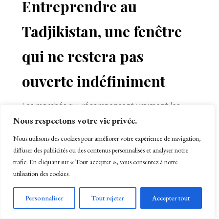
Entreprendre au
Tadjikistan, une fenêtre
qui ne restera pas
ouverte indéfiniment
Les marchés qui récompensent vraiment les
Nous respectons votre vie privée.
pionniers ne préviennent pas: ils se referment
au moment où tout le monde commence à en
Nous utilisons des cookies pour améliorer votre expérience de navigation,
parler.
diffuser des publicités ou des contenus personnalisés et analyser notre
trafic. En cliquant sur « Tout accepter », vous consentez à notre
Le Tadjikistan est aujourd’hui à ce point de
utilisation des cookies.
bascule, celui où les réformes administratives
avancent.
Personnaliser
Tout rejeter
Accepter tout
Où la démographie tire la consommation