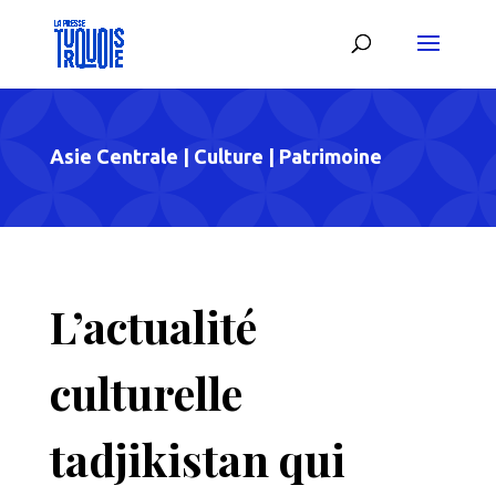
Asie Centrale
|
Culture
|
Patrimoine
L’actualité
culturelle
tadjikistan qui