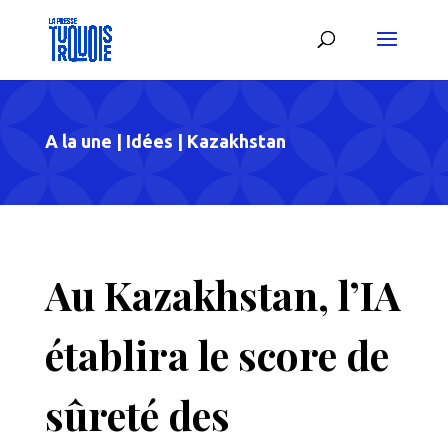
A la une
|
Idées
|
Kazakhstan
Au Kazakhstan, l’IA
établira le score de
sûreté des