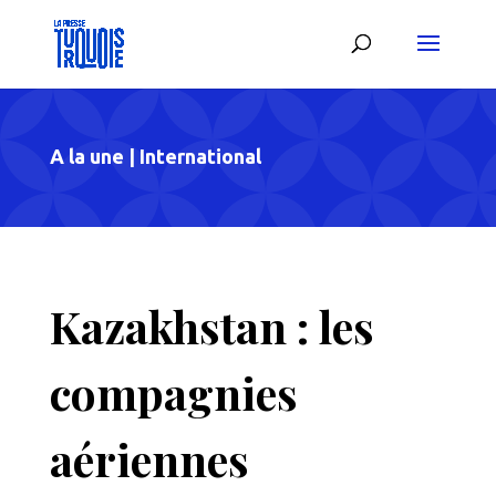
A la une
|
International
Kazakhstan : les
compagnies
aériennes