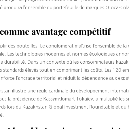
 produira l’ensemble du portefeuille de marques : Coca-Cola,
e comme avantage compétitif
ir des bouteilles. Le conglomérat maîtrise l’ensemble de la 
inale. Les technologies modernes et normes écologiques anno
et la durabilité. Dans un contexte où les consommateurs kaza
es standards élevés tout en comprimant les coûts. Les 120 empl
force l’ancrage territorial et réduit la dépendance aux expat
 illustre une règle cardinale du développement international
sous la présidence de Kassym-Jomart Tokaïev, a multiplié les 
ords lors du Kazakhstan Global Investment Roundtable et du
é.