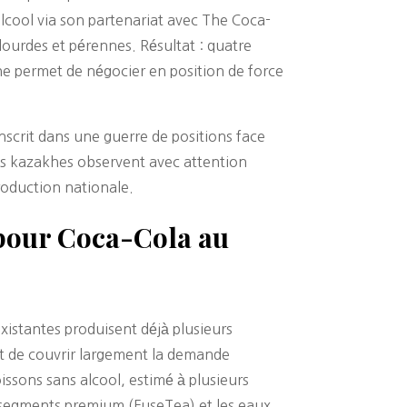
lcool via son partenariat avec The Coca-
 lourdes et pérennes. Résultat : quatre
he permet de négocier en position de force
inscrit dans une guerre de positions face
les kazakhes observent avec attention
roduction nationale.
 pour Coca-Cola au
existantes produisent déjà plusieurs
ant de couvrir largement la demande
issons sans alcool, estimé à plusieurs
s segments premium (FuseTea) et les eaux