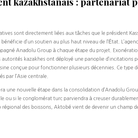
t kazakhstanais : partenariat p
iatives sont directement liées aux tâches que le président 
bénéficie d’un soutien au plus haut niveau de l’État. L’agenc
mpagné Anadolu Group à chaque étape du projet. Exonérations 
es autorités kazakhes ont déployé une panoplie d’incitations p
usine conçue pour fonctionner plusieurs décennies. Ce type 
s par l’Asie centrale.
a une nouvelle étape dans la consolidation d’Anadolu Group
le ou si le conglomérat turc parviendra à creuser durablemen
hip régional des boissons, Aktobé vient de devenir un champ de