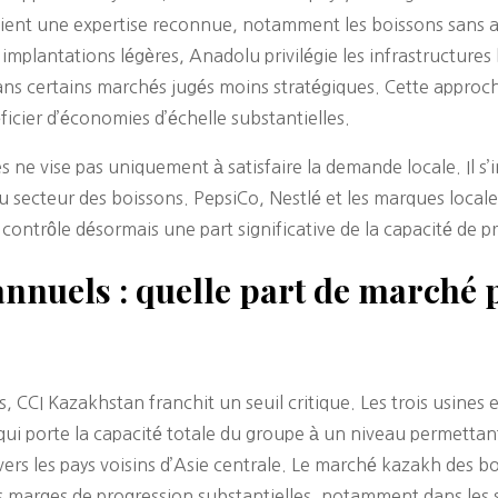
étient une expertise reconnue, notamment les boissons sans a
implantations légères, Anadolu privilégie les infrastructures
ns certains marchés jugés moins stratégiques. Cette approc
icier d’économies d’échelle substantielles.
s ne vise pas uniquement à satisfaire la demande locale. Il s’
u secteur des boissons. PepsiCo, Nestlé et les marques loca
ontrôle désormais une part significative de la capacité de p
 annuels : quelle part de marché
, CCI Kazakhstan franchit un seuil critique. Les trois usines 
e qui porte la capacité totale du groupe à un niveau permett
vers les pays voisins d’Asie centrale. Le marché kazakh des bo
 des marges de progression substantielles, notamment dans le