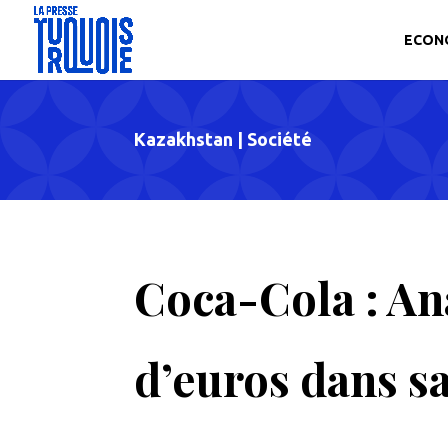
ECON
Kazakhstan
|
Société
Coca-Cola : Ana
d’euros dans s