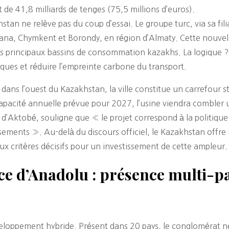
 de 41,8 milliards de tenges (75,5 millions d’euros).
an ne relève pas du coup d’essai. Le groupe turc, via sa fil
Astana, Chymkent et Borondy, en région d’Almaty. Cette nouve
 les principaux bassins de consommation kazakhs. La logique 
tiques et réduire l’empreinte carbone du transport.
 dans l’ouest du Kazakhstan, la ville constitue un carrefour 
 capacité annuelle prévue pour 2027, l’usine viendra combler 
d’Aktobé, souligne que « le projet correspond à la politique
ssements ». Au-delà du discours officiel, le Kazakhstan offre
deux critères décisifs pour un investissement de cette ampleur.
ce d’Anadolu : présence multi-p
ppement hybride. Présent dans 20 pays, le conglomérat ne di