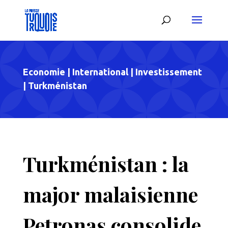
Economie
|
International
|
Investissement
|
Turkménistan
Turkménistan : la
major malaisienne
Petronas consolide