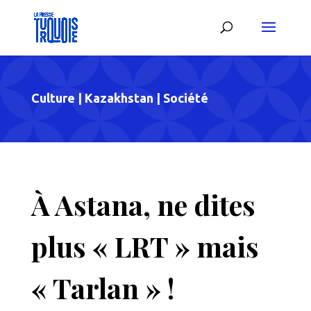
Culture
|
Kazakhstan
|
Société
À Astana, ne dites
plus « LRT » mais
« Tarlan » !