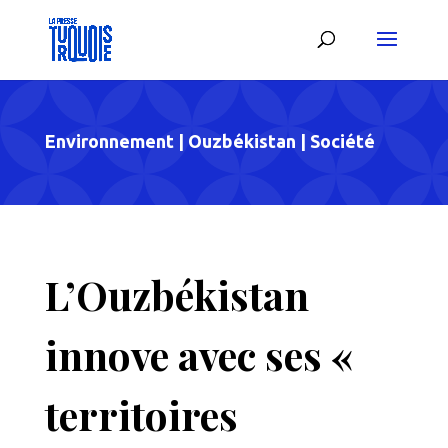
Environnement
|
Ouzbékistan
|
Société
L’Ouzbékistan
innove avec ses «
territoires