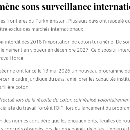
mène sous surveillance internat
s frontières du Turkménistan. Plusieurs pays ont rappelé que
 être exclus des marchés internationaux.
r interdit dès 2018 l’importation de coton turkmène. De so
 pleinement en vigueur en décembre 2027. Ce dispositif inter
avail forcé.
opéenne ont lancé le 13 mai 2026 un nouveau programme de c
cer le cadre juridique du pays, améliorer les capacités institu
 filière coton.
effectué lors de la récolte du coton soit réalisé volontaireme
ialiste du travail forcé à l’OIT, lors du lancement du progr
ion des normes considère que les engagements, feuilles de ro
ats concrets observés lors des prochaines récoltes. L’enjeu e