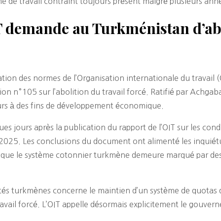
me de travail contraint toujours présent malgré plusieurs an
OIT demande au Turkménistan d’ab
ation des normes de l’Organisation internationale du travail
on n°105 sur l’abolition du travail forcé. Ratifié par Achga
leurs à des fins de développement économique.
es jours après la publication du rapport de l’OIT sur les cond
2025. Les conclusions du document ont alimenté les inquiétu
t que le système cotonnier turkmène demeure marqué par de
rités turkmènes concerne le maintien d’un système de quotas 
ravail forcé. L’OIT appelle désormais explicitement le gouv