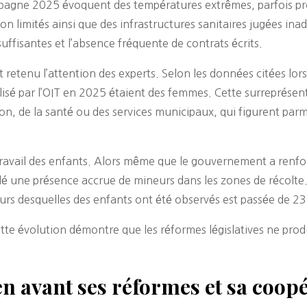
mpagne 2025 évoquent des températures extrêmes, parfois pro
on limités ainsi que des infrastructures sanitaires jugées ina
fisantes et l’absence fréquente de contrats écrits.
 retenu l’attention des experts. Selon les données citées lor
alisé par l’OIT en 2025 étaient des femmes. Cette surreprése
on, de la santé ou des services municipaux, qui figurent parmi 
travail des enfants. Alors même que le gouvernement a renfor
lé une présence accrue de mineurs dans les zones de récolte
 cours desquelles des enfants ont été observés est passée d
ette évolution démontre que les réformes législatives ne prod
n avant ses réformes et sa coopé