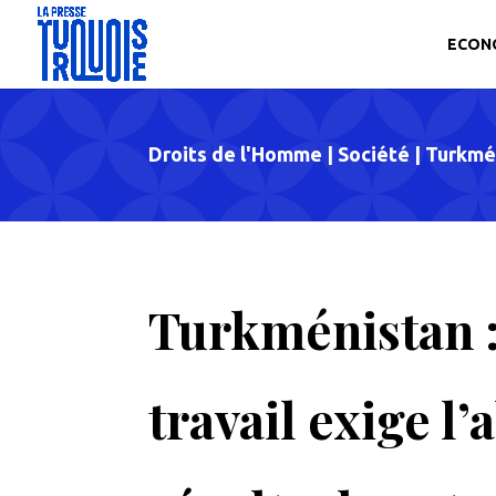
ECON
Droits de l'Homme
|
Société
|
Turkmé
Turkménistan :
travail exige l’