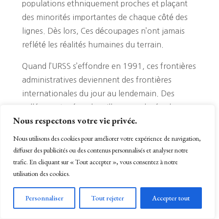
populations ethniquement proches et plaçant
des minorités importantes de chaque côté des
lignes. Dès lors, Ces découpages n’ont jamais
reflété les réalités humaines du terrain.
Quand l’URSS s’effondre en 1991, ces frontières
administratives deviennent des frontières
internationales du jour au lendemain. Des
vallées partagées, des villages enclavés, des
Nous respectons votre vie privée.
sources d’eau communes: autant de points de
friction qui subsistent aujourd’hui. Cependant,
Nous utilisons des cookies pour améliorer votre expérience de navigation,
Notamment dans la vallée de Fergana entre le
diffuser des publicités ou des contenus personnalisés et analyser notre
trafic. En cliquant sur « Tout accepter », vous consentez à notre
Kirghizistan, l’Ouzbékistan et le Tadjikistan.
utilisation des cookies.
Quelle est la différence entre un
Personnaliser
Tout rejeter
Accepter tout
Kazakhstanais et un Kazakh?