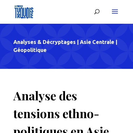
Analyses & Décryptages
|
Asie Centrale
|
Géopolitique
Analyse des
tensions ethno-
politiques en Asie