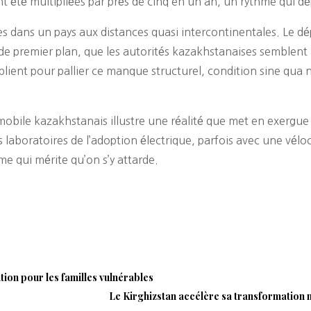
nt été multipliées par près de cinq en un an, un rythme qui dé
s dans un pays aux distances quasi intercontinentales. Le d
de premier plan, que les autorités kazakhstanaises semblent 
ltiplient pour pallier ce manque structurel, condition sine q
bile kazakhstanais illustre une réalité que met en exergu
laboratoires de l’adoption électrique, parfois avec une vélo
 qui mérite qu’on s’y attarde.
ion pour les familles vulnérables
Le Kirghizstan accélère sa transformation nu