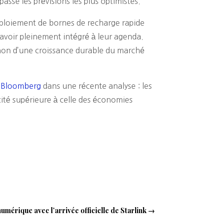
passe les prévisions les plus optimistes.
éploiement de bornes de recharge rapide
avoir pleinement intégré à leur agenda.
ua non d’une croissance durable du marché
e
Bloomberg
dans une récente analyse : les
cité supérieure à celle des économies
mérique avec l’arrivée officielle de Starlink
→