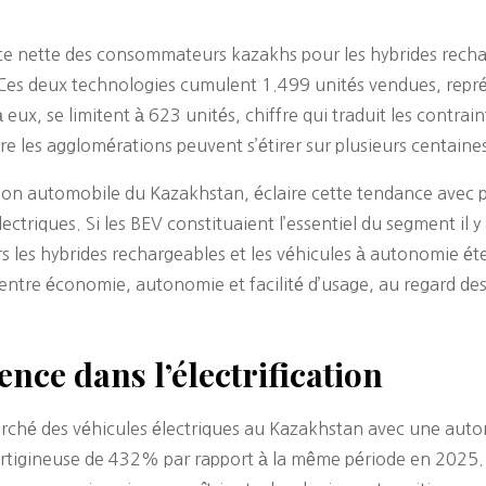
ce nette des consommateurs kazakhs pour les hybrides recha
 Ces deux technologies cumulent 1.499 unités vendues, rep
ux, se limitent à 623 unités, chiffre qui traduit les contrain
re les agglomérations peuvent s’étirer sur plusieurs centaine
ion automobile du Kazakhstan, éclaire cette tendance avec p
ectriques. Si les BEV constituaient l’essentiel du segment il
ers les hybrides rechargeables et les véhicules à autonomie
ntre économie, autonomie et facilité d’usage, au regard des 
nce dans l’électrification
rché des véhicules électriques au Kazakhstan avec une aut
rtigineuse de 432% par rapport à la même période en 2025. C