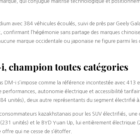
 marque, qui conjugue maîtrise technologique et positionneme
um avec 384 véhicules écoulés, suivi de près par Geely Galax
, confirmant l’hégémonie sans partage des marques chinoise
aucune marque occidentale ou japonaise ne figure parmi les
, champion toutes catégories
us DM-i s’impose comme la référence incontestée avec 413 e
e performances, autonomie électrique et accessibilité tarifai
4 unités), deux autre représentants du segment électrifié à 
 consommateurs kazakhstanais pour les SUV électrifiés, une 
6 (231 unités) et le BYD Yuan Up, lui entièrement électrique 
 offre qui ne cesse de s’étoffer.