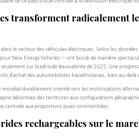
quable de ce pays d’Asie centrale à la révolution électrique m
ques transforment radicalement 
 dans le secteur des véhicules électriques. Selon les donnée
— pour New Energy Vehicles — ont bondi de manière spectacul
 seulement sur la période équivalente de 2025. Une progres
s d’achat des automobilistes kazakhstanais, bien au-delà d
 mondial durablement orienté vers les motorisations alternat
 gagne désormais des territoires aux configurations géographi
ie centrale aux proportions quasi continentales.
rides rechargeables sur le marc