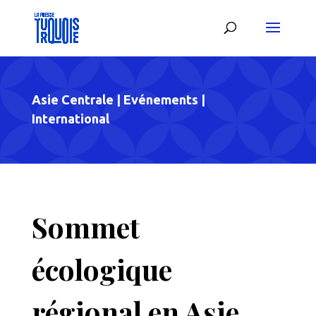
Asie Centrale
|
Evénements
|
International
Sommet
écologique
régional en Asie