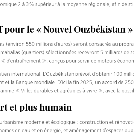
omique 2 à 3% supérieur à la moyenne régionale, afin de stim
 pour le « Nouvel Ouzbékistan »
ms (environ 550 millions d’euros) seront consacrés au progra
 mahallas (quartiers) sélectionnées recevront 5 milliards de
its « d’entraînement », conçus pour servir de moteurs écono
tien international. L’Ouzbékistan prévoit d’obtenir 100 mill
et la Banque mondiale. D’ici la fin 2025, un accord de 250 m
mme « Villes durables et agréables à vivre », avec la possib
ert et plus humain
n urbanisme moderne et écologique : construction et rénovati
nomes en eau et en énergie, et aménagement d’espaces public