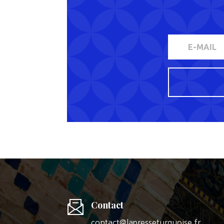
Contact
contact@lapresseturquoise.fr