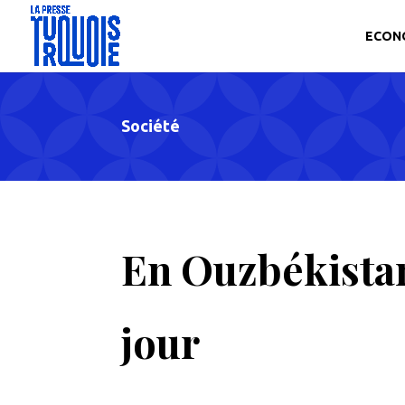
ECON
Société
En Ouzbékistan,
jour