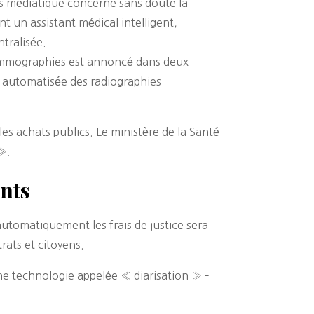
plus médiatique concerne sans doute la
 un assistant médical intelligent,
tralisée.
 mammographies est annoncé dans deux
re automatisée des radiographies
es achats publics. Le ministère de la Santé
».
ents
utomatiquement les frais de justice sera
rats et citoyens.
ne technologie appelée « diarisation » –