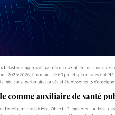
uzbekistan a approuvé, par décret du Cabinet des ministres, u
 période 2025-2026. Pas moins de 60 projets prioritaires ont ét
ituts médicaux, partenaires privés et établissements d’enseign
elle comme auxiliaire de santé pu
’intelligence artificielle. Objectif ? Implanter l’IA dans tous