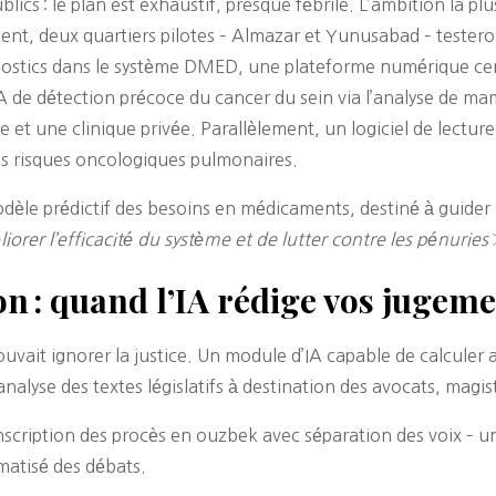
ublics : le plan est exhaustif, presque fébrile. L’ambition la 
t, deux quartiers pilotes – Almazar et Yunusabad – testeront
gnostics dans le système DMED, une plateforme numérique cen
IA de détection précoce du cancer du sein via l’analyse de
ie et une clinique privée. Parallèlement, un logiciel de lectu
les risques oncologiques pulmonaires.
odèle prédictif des besoins en médicaments, destiné à guider l
iorer l’efficacité du système et de lutter contre les pénuries
ion : quand l’IA rédige vos jugem
ait ignorer la justice. Un module d’IA capable de calculer a
lyse des textes législatifs à destination des avocats, magist
nscription des procès en ouzbek avec séparation des voix – u
matisé des débats.