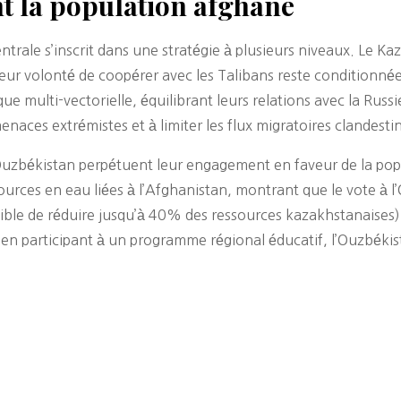
nt la population afghane
ntrale s’inscrit dans une stratégie à plusieurs niveaux. Le K
 Leur volonté de coopérer avec les Talibans reste conditionn
que multi-vectorielle, équilibrant leurs relations avec la Russ
enaces extrémistes et à limiter les flux migratoires clandesti
’Ouzbékistan perpétuent leur engagement en faveur de la pop
sources en eau liées à l’Afghanistan, montrant que le vote à
tible de réduire jusqu’à 40% des ressources kazakhstanaises
en participant à un programme régional éducatif, l’Ouzbék