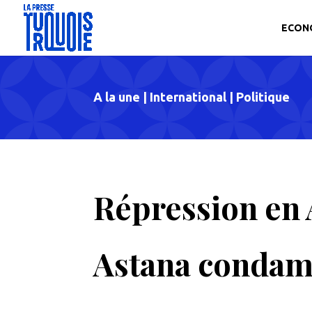
ECON
A la une
|
International
|
Politique
Répression en 
Astana condamn