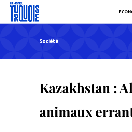
ECON
Société
Kazakhstan : Al
animaux erran