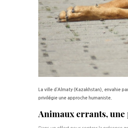
La ville d’Almaty (Kazakhstan), envahie pa
privilégie une approche humaniste.
Animaux errants, une 
Dans un effort pour contrer la présence g