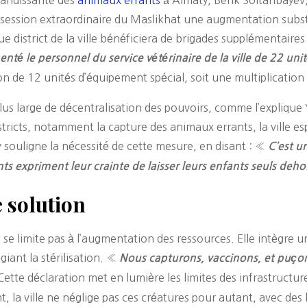
 session extraordinaire du Maslikhat une augmentation substa
e district de la ville bénéficiera de brigades supplémentaire
té le personnel du service vétérinaire de la ville de 22 uni
tion de 12 unités d’équipement spécial, soit une multiplicatio
e plus large de décentralisation des pouvoirs, comme l’expliq
stricts, notamment la capture des animaux errants, la ville es
v souligne la nécessité de cette mesure, en disant : «
C’est u
ts expriment leur crainte de laisser leurs enfants seuls dehor
 solution
e se limite pas à l’augmentation des ressources. Elle intègre
iant la stérilisation. «
Nous capturons, vaccinons, et puço
ette déclaration met en lumière les limites des infrastructures
 la ville ne néglige pas ces créatures pour autant, avec des 