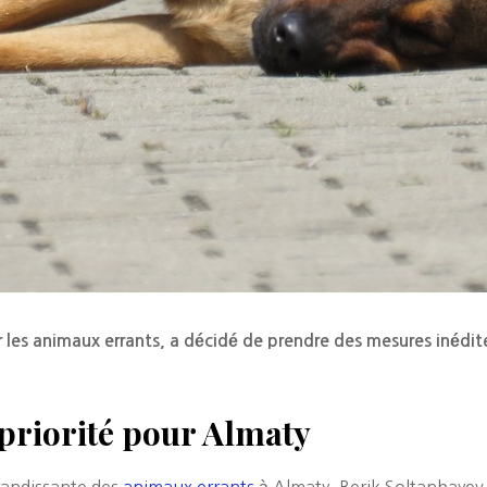
r les animaux errants, a décidé de prendre des mesures inédi
priorité pour Almaty
randissante des
animaux errants
à Almaty, Berik Soltanbayev,