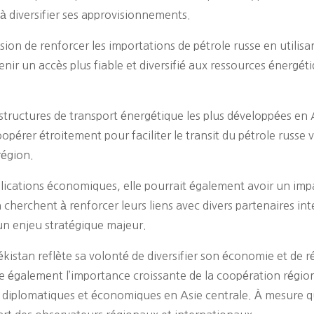
 diversifier ses approvisionnements.
ision de renforcer les importations de pétrole russe en utilis
tenir un accès plus fiable et diversifié aux ressources énergét
structures de transport énergétique les plus développées en A
pérer étroitement pour faciliter le transit du pétrole russe v
région.
ications économiques, elle pourrait également avoir un impac
n cherchent à renforcer leurs liens avec divers partenaires in
un enjeu stratégique majeur.
ékistan reflète sa volonté de diversifier son économie et de 
e également l’importance croissante de la coopération région
ns diplomatiques et économiques en Asie centrale. À mesure que