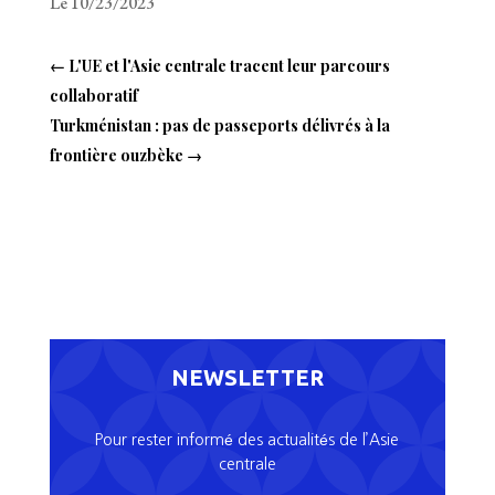
Le 10/23/2023
←
L'UE et l'Asie centrale tracent leur parcours
collaboratif
Turkménistan : pas de passeports délivrés à la
frontière ouzbèke
→
NEWSLETTER
Pour rester informé des actualités de l’Asie
centrale