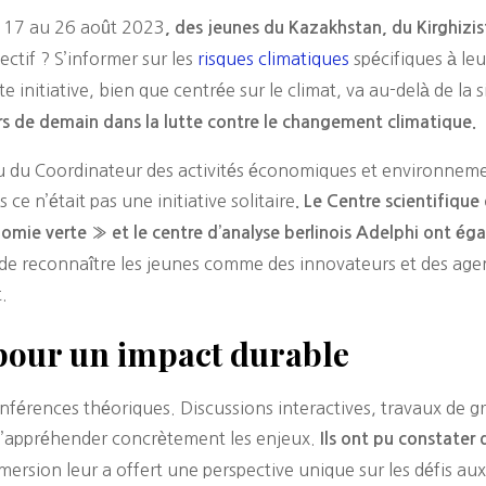
 17 au 26 août 2023
, des jeunes du Kazakhstan, du Kirghizi
ectif ? S’informer sur les
risques climatiques
spécifiques à le
e initiative, bien que centrée sur le climat, va au-delà de la 
ers de demain dans la lutte contre le changement climatique.
eau du Coordinateur des activités économiques et environneme
ce n’était pas une initiative solitaire
. Le Centre scientifiqu
mie verte » et le centre d’analyse berlinois Adelphi ont égal
 de reconnaître les jeunes comme des innovateurs et des agen
t.
our un impact durable
 conférences théoriques. Discussions interactives, travaux de
 d’appréhender concrètement les enjeux.
Ils ont pu constater
ersion leur a offert une perspective unique sur les défis 