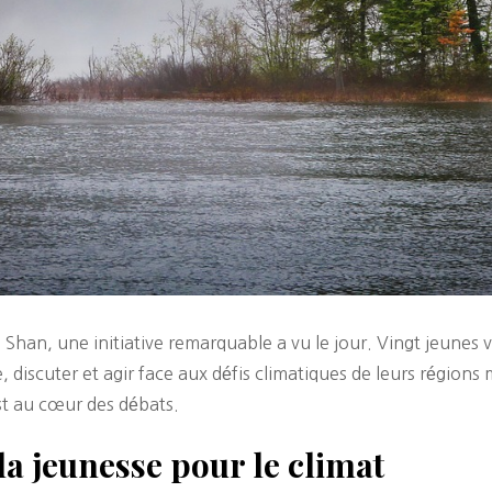
han, une initiative remarquable a vu le jour. Vingt jeunes v
 discuter et agir face aux défis climatiques de leurs région
st au cœur des débats.
a jeunesse pour le climat