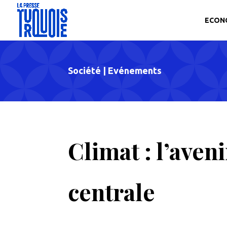
ECON
Société
|
Evénements
Climat : l’aven
centrale