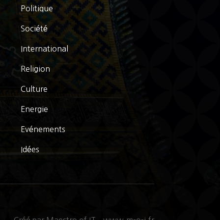
Politique
Société
International
Religion
Culture
Energie
Evénements
Idées
Créé par Maestro of IT – www.m-o-i.fr