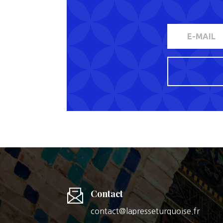
Contact
contact@lapresseturquoise.fr