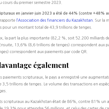
 au cours du premier semestre 2023.
ripturaux en janvier-juin 2023 a été de 44% (contre +48% a
 rapporte
l’Association des financiers du Kazakhstan
. Sur la
es pour un montant total de 43,9 trillions de tenges.
x, la part la plus importante (82,2 %, soit 52.200 milliards d
. Ensuite, 13,6% (8,6 trillions de tenges) correspondent aux 
tenges) correspondent aux paiements par code QR.
 davantage également
es paiements scripturaux, le pays a enregistré une augmentat
 3,5 trillions de tenges. Le volume des transactions en es
ges.
ents scripturaux au Kazakhstan était de 86%, contre 81% un a
 19,3% pour atteindre 56 millions, et celui des cartes de cré