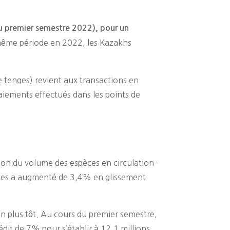
u premier semestre 2022), pour un
 même période en 2022, les Kazakhs
e tenges) revient aux transactions en
paiements effectués dans les points de
ion du volume des espèces en circulation –
pèces a augmenté de 3,4% en glissement
n plus tôt. Au cours du premier semestre,
dit de 7% pour s’établir à 12,1 millions.