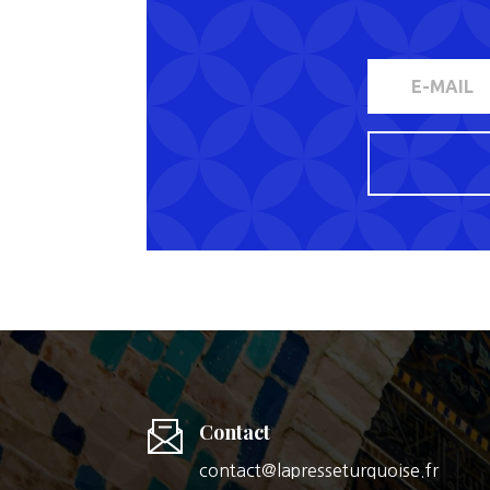
Contact
contact@lapresseturquoise.fr