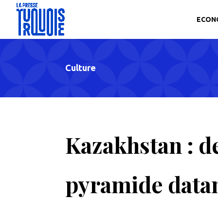
ECON
Culture
Kazakhstan : d
pyramide datan