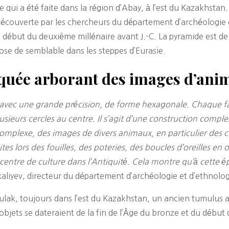
 qui a été faite dans la région d’Abay, à l’est du Kazakhstan
découverte par les chercheurs du département d’archéologie e
e début du deuxième millénaire avant J.-C. La pyramide est d
se de semblable dans les steppes d’Eurasie.
iquée arborant des images d’ani
 avec une grande précision, de forme hexagonale. Chaque fac
lusieurs cercles au centre. Il s’agit d’une construction compl
complexe, des images de divers animaux, en particulier des c
es lors des fouilles, des poteries, des boucles d’oreilles e
ntre de culture dans l’Antiquité. Cela montre qu’à cette épo
kaliyev, directeur du département d’archéologie et d’ethnolog
ulak, toujours dans l’est du Kazakhstan, un ancien tumulus a
bjets se dateraient de la fin de l’Âge du bronze et du début d