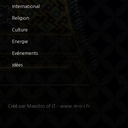
International
Religion
Culture
Energie
Evénements
Idées
Créé par Maestro of IT – www.m-o-i.fr