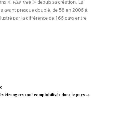
ions «
visa-free
» depuis sa création. La
isa ayant presque doublé, de 58 en 2006 à
llustré par la différence de 166 pays entre
te
iés étrangers sont comptabilisés dans le pays
→