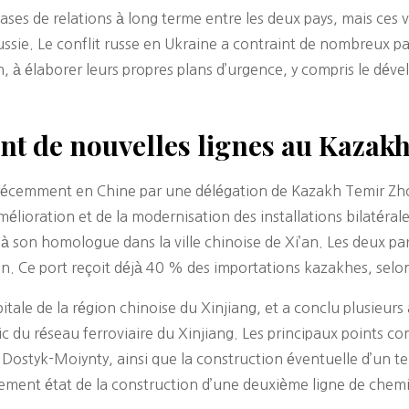
es de relations à long terme entre les deux pays, mais ces v
ssie. Le conflit russe en Ukraine a contraint de nombreux pay
, à élaborer leurs propres plans d’urgence, y compris le déve
nt de nouvelles lignes au Kazak
s récemment en Chine par une délégation de Kazakh Temir Zhol
élioration et de la modernisation des installations bilatérale
à son homologue dans la ville chinoise de Xi’an. Les deux pa
i’an. Ce port reçoit déjà 40 % des importations kazakhes, selo
itale de la région chinoise du Xinjiang, et a conclu plusieur
lic du réseau ferroviaire du Xinjiang. Les principaux points c
 Dostyk-Moiynty, ainsi que la construction éventuelle d’un 
ment état de la construction d’une deuxième ligne de chemin