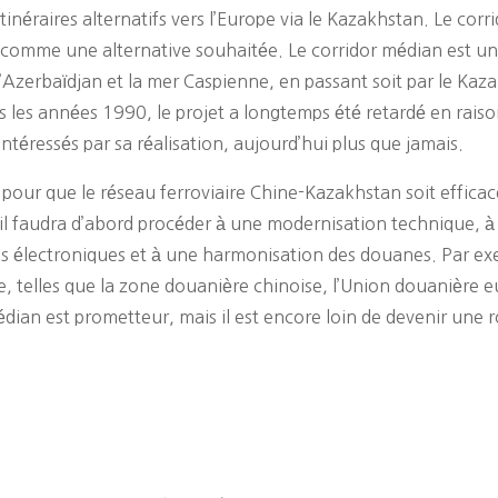
tinéraires alternatifs vers l’Europe via le Kazakhstan. Le c
 comme une alternative souhaitée. Le corridor médian est un 
, l’Azerbaïdjan et la mer Caspienne, en passant soit par le Ka
ns les années 1990, le projet a longtemps été retardé en raiso
intéressés par sa réalisation, aujourd’hui plus que jamais.
: pour que le réseau ferroviaire Chine-Kazakhstan soit effi
, il faudra d’abord procéder à une modernisation technique, à 
 électroniques et à une harmonisation des douanes. Par exem
, telles que la zone douanière chinoise, l’Union douanière e
ian est prometteur, mais il est encore loin de devenir une r