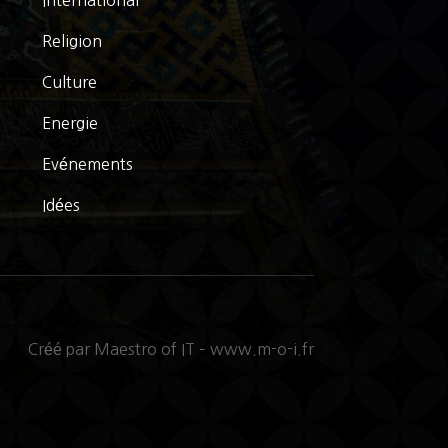
International
Religion
Culture
Energie
Evénements
Idées
Créé par Maestro of IT – www.m-o-i.fr